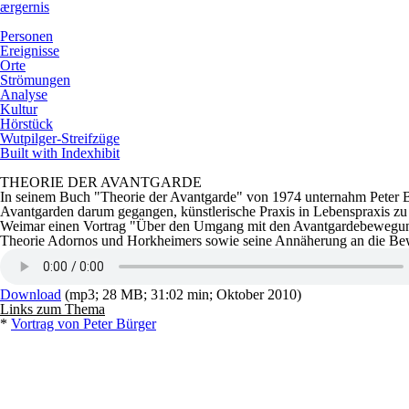
ærgernis
Personen
Ereignisse
Orte
Strömungen
Analyse
Kultur
Hörstück
Wutpilger-Streifzüge
Built with Indexhibit
THEORIE DER AVANTGARDE
In seinem Buch "Theorie der Avantgarde" von 1974 unternahm Peter Bü
Avantgarden darum gegangen, künstlerische Praxis in Lebenspraxis zu
Weimar einen Vortrag "Über den Umgang mit den Avantgardebewegu
Theorie Adornos und Horkheimers sowie seine Annäherung an die Be
Download
(mp3; 28 MB; 31:02 min; Oktober 2010)
Links zum Thema
*
Vortrag von Peter Bürger