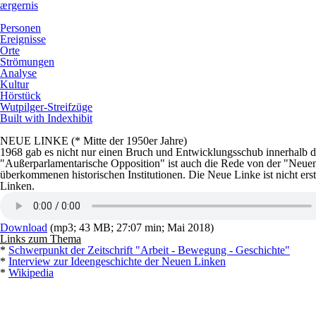
ærgernis
Personen
Ereignisse
Orte
Strömungen
Analyse
Kultur
Hörstück
Wutpilger-Streifzüge
Built with Indexhibit
NEUE LINKE (* Mitte der 1950er Jahre)
1968 gab es nicht nur einen Bruch und Entwicklungsschub innerhalb des
"Außerparlamentarische Opposition" ist auch die Rede von der "Neuen 
überkommenen historischen Institutionen. Die Neue Linke ist nicht erst
Linken.
Download
(mp3; 43 MB; 27:07 min; Mai 2018)
Links zum Thema
*
Schwerpunkt der Zeitschrift "Arbeit - Bewegung - Geschichte"
*
Interview zur Ideengeschichte der Neuen Linken
*
Wikipedia